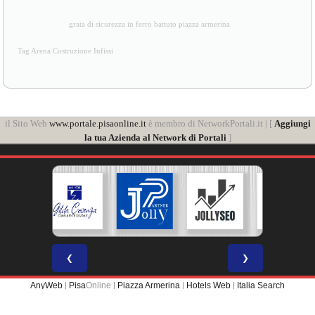
grata di sicurezza in ferro battuto piazza armerina
Tag Arena Costruzione Infissi
il Sito Web
www.portale.pisaonline.it
è membro di NetworkPortali.it | [
Aggiungi
la tua Azienda al Network di Portali
]
❮
❯
AnyWeb
|
Pisa
Online |
Piazza Armerina
|
Hotels Web
|
Italia Search
Portale Web membro di
NETWORK PORTALI