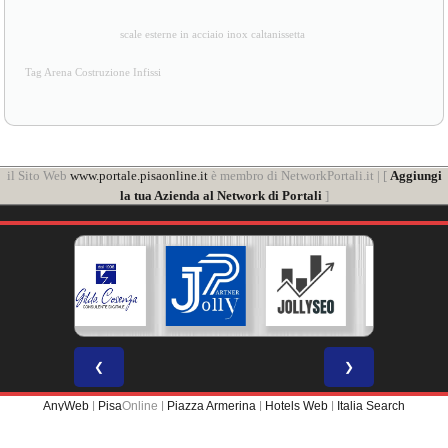
scale esterne in acciaio inox caltanissetta
Tag Arena Costruzione Infissi
il Sito Web
www.portale.pisaonline.it
è membro di NetworkPortali.it | [
Aggiungi
la tua Azienda al Network di Portali
]
❮
❯
AnyWeb
|
Pisa
Online |
Piazza Armerina
|
Hotels Web
|
Italia Search
Portale Web membro di
NETWORK PORTALI