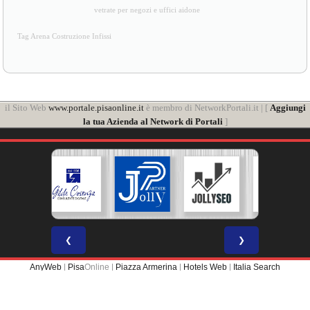
vetrate per negozi e uffici aidone
Tag Arena Costruzione Infissi
il Sito Web
www.portale.pisaonline.it
è membro di NetworkPortali.it | [
Aggiungi
la tua Azienda al Network di Portali
]
❮
❯
AnyWeb
|
Pisa
Online |
Piazza Armerina
|
Hotels Web
|
Italia Search
Portale Web membro di
NETWORK PORTALI
Questo portale aderisce al progetto di PROMOZIONE MULTI-CANALE: unico