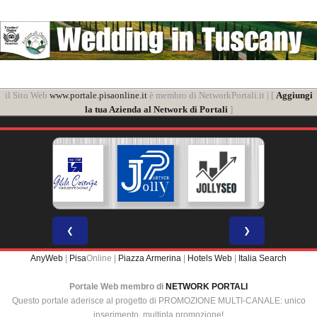
il Sito Web
www.portale.pisaonline.it
è membro di NetworkPortali.it | [
Aggiungi
la tua Azienda al Network di Portali
]
❮
❯
AnyWeb
|
Pisa
Online |
Piazza Armerina
|
Hotels Web
|
Italia Search
Portale Web membro di
NETWORK PORTALI
Questo portale aderisce al progetto di PROMOZIONE MULTI-CANALE: unico
inserimento, multipla promozione!