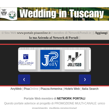
il Sito Web
www.portale.pisaonline.it
è membro di NetworkPortali.it | [
Aggiungi
la tua Azienda al Network di Portali
]
❮
❯
AnyWeb
|
Pisa
Online |
Piazza Armerina
|
Hotels Web
|
Italia Search
Portale Web membro di
NETWORK PORTALI
Questo portale aderisce al progetto di PROMOZIONE MULTI-CANALE: unico
inserimento, multipla promozione!