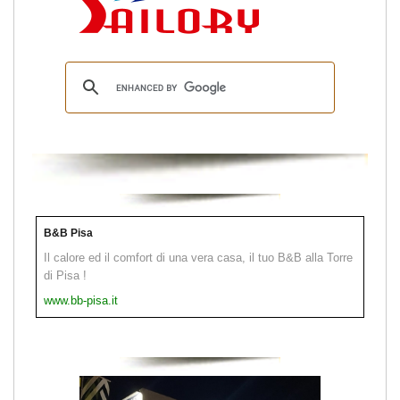
B&B Pisa
Il calore ed il comfort di una vera casa, il tuo B&B alla Torre
di Pisa !
www.bb-pisa.it