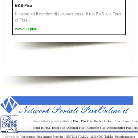
B&B Pisa
Il calore ed il comfort di una vera casa, il tuo B&B alla Torre
di Pisa !
www.bb-pisa.it
Pisa Online e portali affiliati: [
Pisa
|
Pisa City Guide
|
Proloco Pisa
|
Eventi Pisa
Hotel in Pisa
|
Hotel Pisa
|
Alberghi Pisa
|
Residence Pisa
|
Accomodation Pisa
|
Hol
[ powered by
Web Agency Pisa Internet Provider
|
HOTELS ITALIA
|
AZIENDE ITALIA
|
Posizionamento