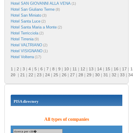
Hotel SAN GIOVANNI ALLA VENA
(1)
Hotel San Giuliano Terme
(8)
Hotel San Miniato
(3)
Hotel Santa Luce
(2)
Hotel Santa Maria a Monte
(2)
Hotel Terricciola
(2)
Hotel Tirrenia
(9)
Hotel VALTRIANO
(2)
Hotel VISIGNANO
(1)
Hotel Volterra
(17)
1
|
2
|
3
|
4
|
5
|
6
|
7
|
8
|
9
|
10
|
11
|
12
|
13
|
14
|
15
|
16
|
17
|
1
20
|
21
|
22
|
23
|
24
|
25
|
26
|
27
|
28
|
29
|
30
|
31
|
32
|
33
|
34
PISA directory
All types of companies