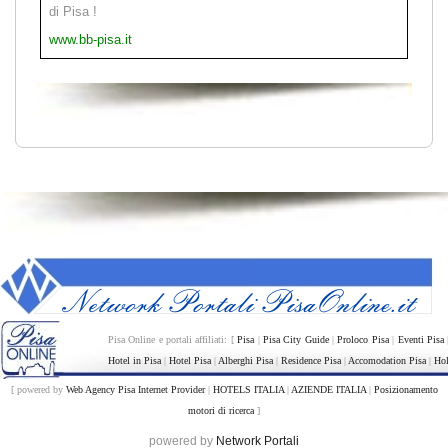
di Pisa !
www.bb-pisa.it
Pisa Online e portali affiliati: [
Pisa
|
Pisa City Guide
|
Proloco Pisa
|
Eventi Pisa
Hotel in Pisa
|
Hotel Pisa
|
Alberghi Pisa
|
Residence Pisa
|
Accomodation Pisa
|
Hol
[ powered by
Web Agency Pisa Internet Provider
|
HOTELS ITALIA
|
AZIENDE ITALIA
|
Posizionamento
motori di ricerca
]
powered by
Network Portali