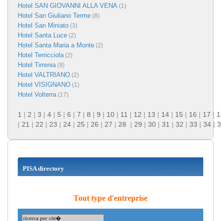
Hotel SAN GIOVANNI ALLA VENA
(1)
Hotel San Giuliano Terme
(8)
Hotel San Miniato
(3)
Hotel Santa Luce
(2)
Hotel Santa Maria a Monte
(2)
Hotel Terricciola
(2)
Hotel Tirrenia
(9)
Hotel VALTRIANO
(2)
Hotel VISIGNANO
(1)
Hotel Volterra
(17)
1
|
2
|
3
|
4
|
5
|
6
|
7
|
8
|
9
|
10
|
11
|
12
|
13
|
14
|
15
|
16
|
17
|
1
|
21
|
22
|
23
|
24
|
25
|
26
|
27
|
28
|
29
|
30
|
31
|
32
|
33
|
34
|
3
PISA directory
Tout type d'entreprise