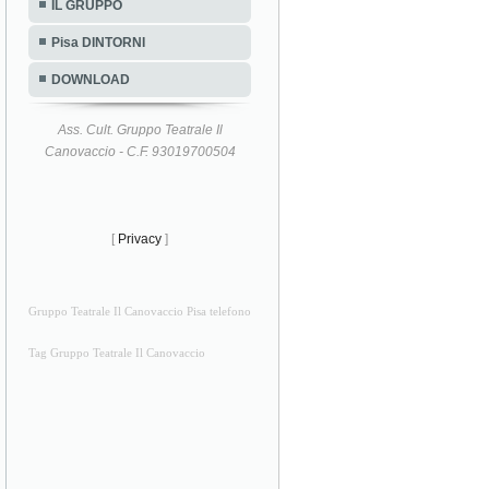
IL GRUPPO
Pisa DINTORNI
DOWNLOAD
Ass. Cult. Gruppo Teatrale Il
Canovaccio - C.F. 93019700504
[
Privacy
]
Gruppo Teatrale Il Canovaccio Pisa telefono
Tag Gruppo Teatrale Il Canovaccio