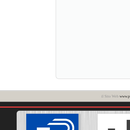
il Sito Web
www.po