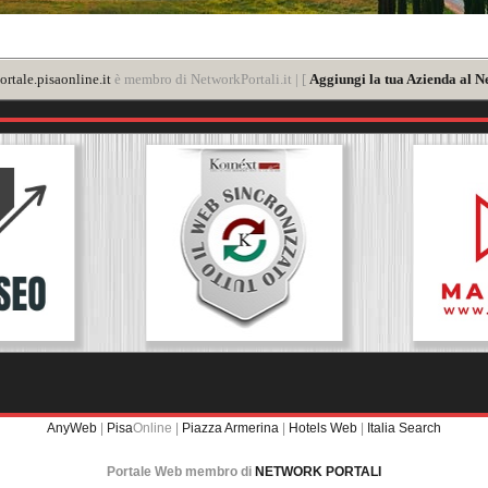
rtale.pisaonline.it
è membro di NetworkPortali.it | [
Aggiungi la tua Azienda al N
AnyWeb
|
Pisa
Online |
Piazza Armerina
|
Hotels Web
|
Italia Search
Portale Web membro di
NETWORK PORTALI