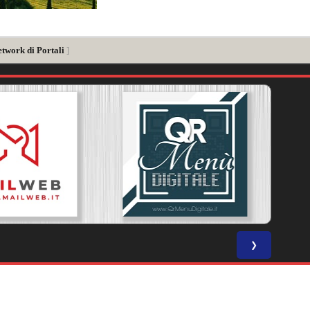
etwork di Portali
]
❯