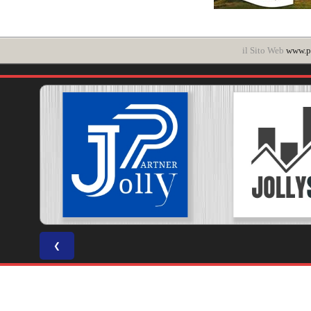
il Sito Web
www.po
❮