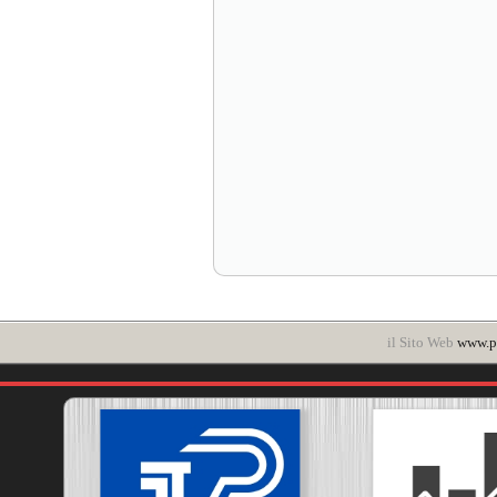
il Sito Web
www.po