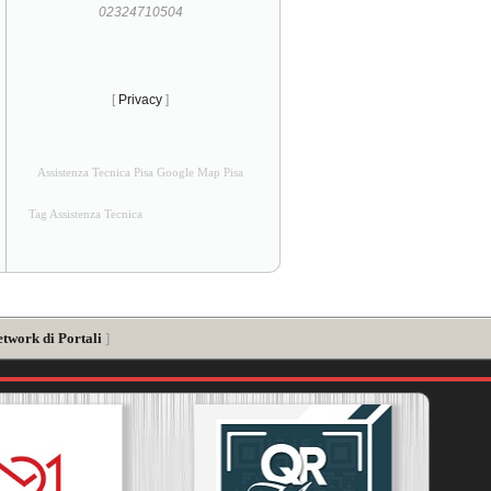
02324710504
[
Privacy
]
Assistenza Tecnica Pisa Google Map Pisa
Tag Assistenza Tecnica
etwork di Portali
]