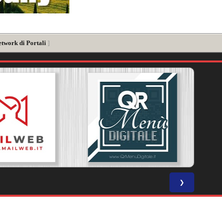
etwork di Portali
]
❯