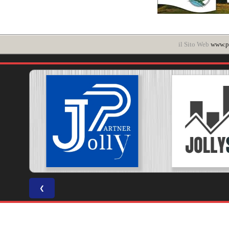
il Sito Web
www.po
❮