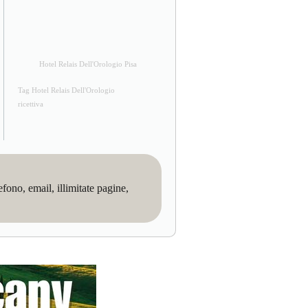
Hotel Relais Dell'Orologio Pisa
Tag Hotel Relais Dell'Orologio
ricettiva
no, email, illimitate pagine,