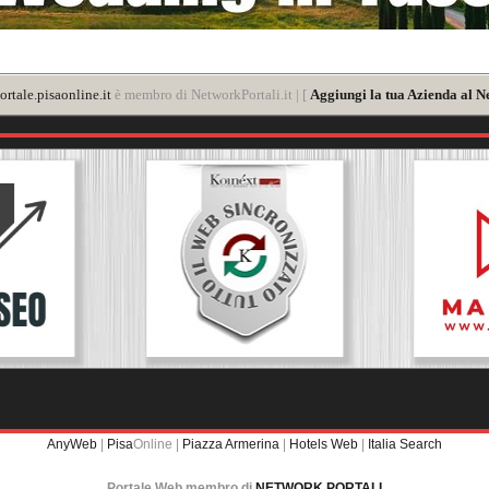
rtale.pisaonline.it
è membro di NetworkPortali.it | [
Aggiungi la tua Azienda al N
AnyWeb
|
Pisa
Online |
Piazza Armerina
|
Hotels Web
|
Italia Search
Portale Web membro di
NETWORK PORTALI