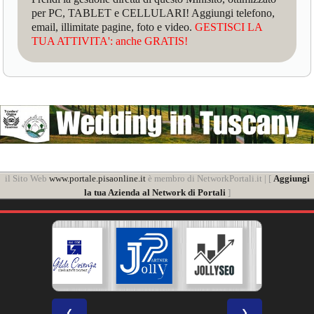
per PC, TABLET e CELLULARI! Aggiungi telefono,
email, illimitate pagine, foto e video.
GESTISCI LA
TUA ATTIVITA': anche GRATIS!
il Sito Web
www.portale.pisaonline.it
è membro di NetworkPortali.it | [
Aggiungi
la tua Azienda al Network di Portali
]
❮
❯