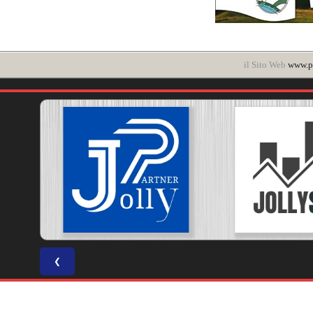
il Sito Web
www.po
❮