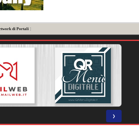
etwork di Portali
]
❯