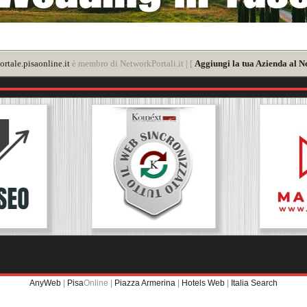
rtale.pisaonline.it
è membro di NetworkPortali.it | [
Aggiungi la tua Azienda al N
AnyWeb
|
Pisa
Online |
Piazza Armerina
|
Hotels Web
|
Italia Search