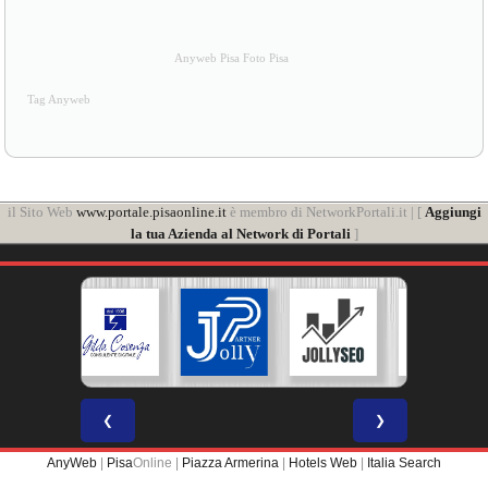
Anyweb Pisa Foto Pisa
Tag Anyweb
il Sito Web
www.portale.pisaonline.it
è membro di NetworkPortali.it | [
Aggiungi
la tua Azienda al Network di Portali
]
❮
❯
AnyWeb
|
Pisa
Online |
Piazza Armerina
|
Hotels Web
|
Italia Search