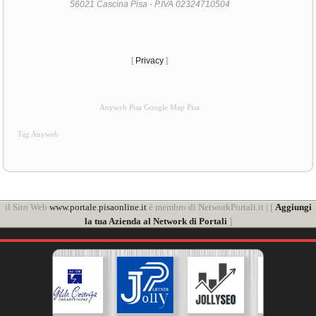
56021 Cascina Pisa - P.IVA 02324710504
[
Privacy
]
Anyweb Pisa Google Map Pisa
Tag Anyweb
il Sito Web
www.portale.pisaonline.it
è membro di NetworkPortali.it | [
Aggiungi
la tua Azienda al Network di Portali
]