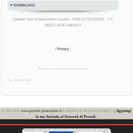
DOWNLOAD
Velathri Tour di Mazzantini Claudio - P.IVA 01721250502 - C.F.
MZZCLD53C14B392Y
[
Privacy
]
Il barocco nella Sicilia sud orientale
Tag Velathri Tour
il Sito Web
www.portale.pisaonline.it
è membro di NetworkPortali.it | [
Aggiungi
la tua Azienda al Network di Portali
]