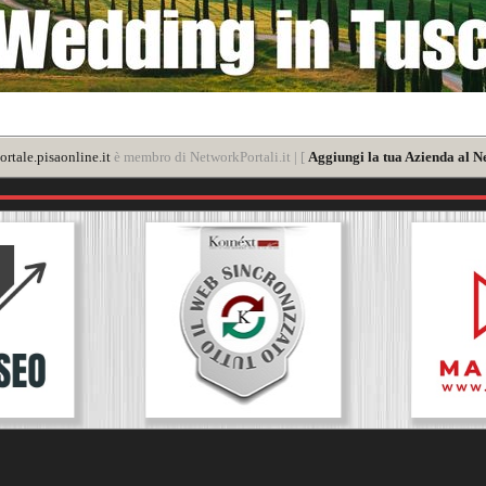
rtale.pisaonline.it
è membro di NetworkPortali.it | [
Aggiungi la tua Azienda al N