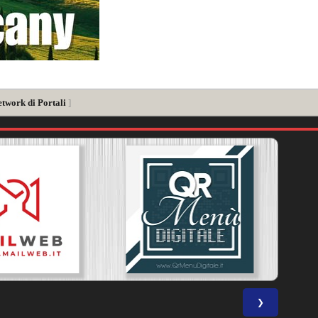
etwork di Portali
]
❯