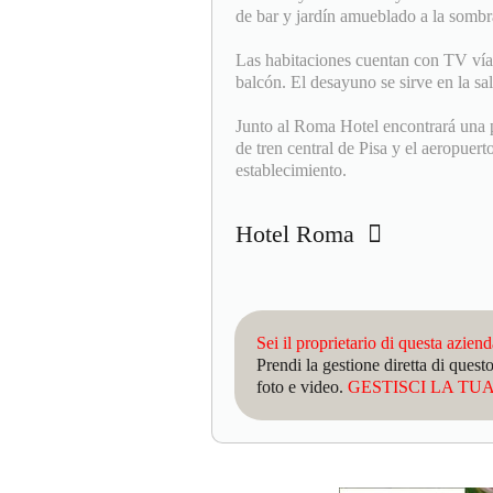
de bar y jardín amueblado a la sombr
Las habitaciones cuentan con TV vía 
balcón. El desayuno se sirve en la sa
Junto al Roma Hotel encontrará una p
de tren central de Pisa y el aeropuerto
establecimiento.
Hotel Roma
Sei il proprietario di questa azien
Prendi la gestione diretta di que
foto e video.
GESTISCI LA TUA 