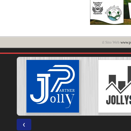
il Sito Web
www.po
❮