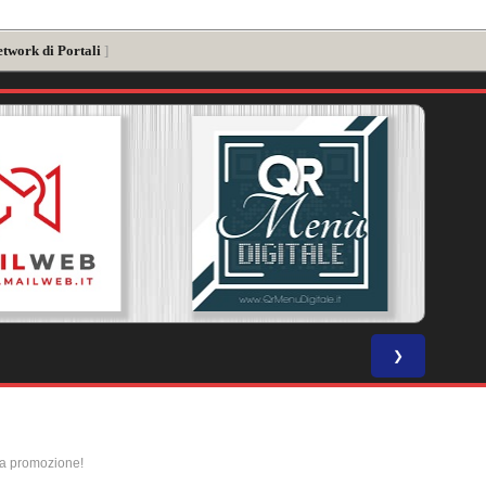
etwork di Portali
]
❯
la promozione!