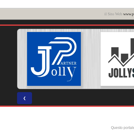
il Sito Web
www.po
❮
Questo portal