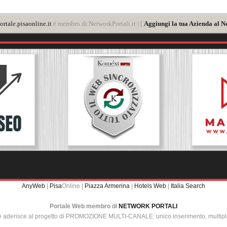
rtale.pisaonline.it
è membro di NetworkPortali.it | [
Aggiungi la tua Azienda al N
AnyWeb
|
Pisa
Online |
Piazza Armerina
|
Hotels Web
|
Italia Search
Portale Web membro di
NETWORK PORTALI
e aderisce al progetto di PROMOZIONE MULTI-CANALE: unico inserimento, multip