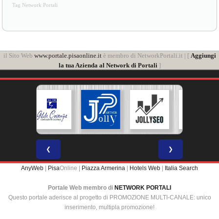
Tag Network Portali
il Sito Web
www.portale.pisaonline.it
è membro di NetworkPortali.it | [
Aggiungi
la tua Azienda al Network di Portali
]
❮
❯
AnyWeb
|
Pisa
Online |
Piazza Armerina
|
Hotels Web
|
Italia Search
Portale Web membro di
NETWORK PORTALI
Questo portale aderisce al progetto di PROMOZIONE MULTI-CANALE: unico
inserimento, multipla promozione!