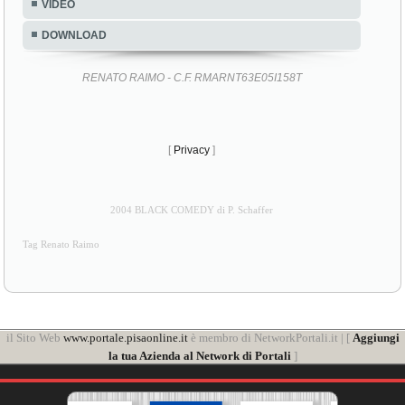
VIDEO
DOWNLOAD
RENATO RAIMO - C.F. RMARNT63E05I158T
[
Privacy
]
2004 BLACK COMEDY di P. Schaffer
Tag Renato Raimo
il Sito Web
www.portale.pisaonline.it
è membro di NetworkPortali.it | [
Aggiungi
la tua Azienda al Network di Portali
]