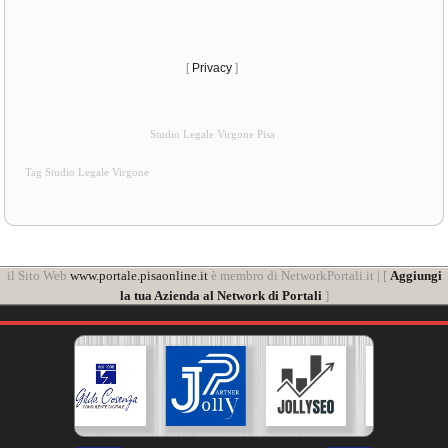
[
Privacy
]
Studio Legale Virgone Pisa
Tag Studio Legale Virgone
il Sito Web
www.portale.pisaonline.it
è membro di NetworkPortali.it | [
Aggiungi
la tua Azienda al Network di Portali
]