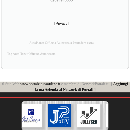
02094940505
[
Privacy
]
AutoPlanet Officina Autorizzata Pontedera extra
Tag AutoPlanet Officina Autorizzata
il Sito Web
www.portale.pisaonline.it
è membro di NetworkPortali.it | [
Aggiungi
la tua Azienda al Network di Portali
]