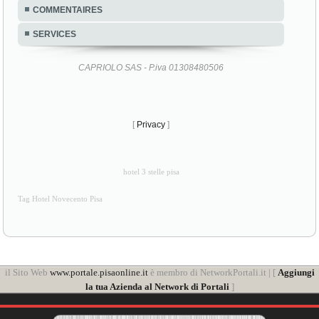
COMMENTAIRES
SERVICES
CAPRIOLO SAS - P.iva 01308480506
[
Privacy
]
hotel 3 stelle pisa
Tag Hotel Novecento Pisa
il Sito Web
www.portale.pisaonline.it
è membro di NetworkPortali.it | [
Aggiungi
la tua Azienda al Network di Portali
]