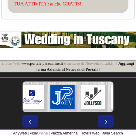
TUA ATTIVITA': anche GRATIS!
il Sito Web
www.portale.pisaonline.it
è membro di NetworkPortali.it | [
Aggiungi
la tua Azienda al Network di Portali
]
❮
❯
AnyWeb
|
Pisa
Online |
Piazza Armerina
|
Hotels Web
|
Italia Search