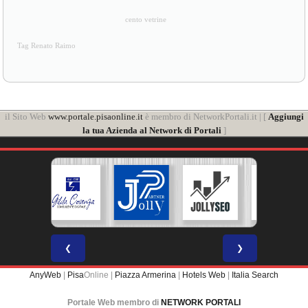
cento vetrine
Tag Renato Raimo
il Sito Web
www.portale.pisaonline.it
è membro di NetworkPortali.it | [
Aggiungi
la tua Azienda al Network di Portali
]
❮
❯
AnyWeb
|
Pisa
Online |
Piazza Armerina
|
Hotels Web
|
Italia Search
Portale Web membro di
NETWORK PORTALI