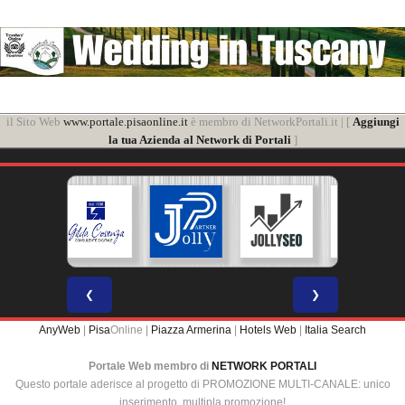
il Sito Web
www.portale.pisaonline.it
è membro di NetworkPortali.it | [
Aggiungi
la tua Azienda al Network di Portali
]
❮
❯
AnyWeb
|
Pisa
Online |
Piazza Armerina
|
Hotels Web
|
Italia Search
Portale Web membro di
NETWORK PORTALI
Questo portale aderisce al progetto di PROMOZIONE MULTI-CANALE: unico
inserimento, multipla promozione!