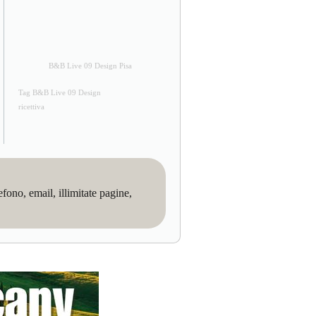
B&B Live 09 Design Pisa
Tag B&B Live 09 Design
ricettiva
no, email, illimitate pagine,