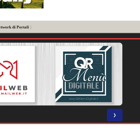
etwork di Portali
]
❯