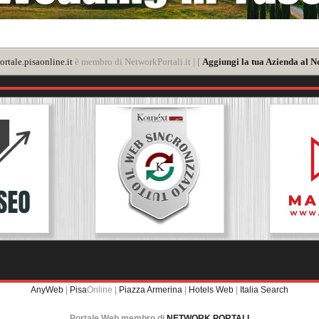
rtale.pisaonline.it
è membro di NetworkPortali.it | [
Aggiungi la tua Azienda al N
AnyWeb
|
Pisa
Online |
Piazza Armerina
|
Hotels Web
|
Italia Search
Portale Web membro di
NETWORK PORTALI