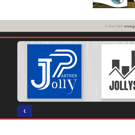
il Sito Web
www.po
❮