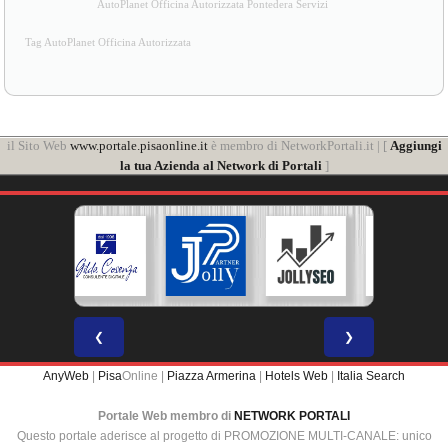
AutoPlanet Officina Autorizzata Pontedera Servizi
Tag AutoPlanet Officina Autorizzata
il Sito Web
www.portale.pisaonline.it
è membro di NetworkPortali.it | [
Aggiungi
la tua Azienda al Network di Portali
]
❮
❯
AnyWeb
|
Pisa
Online |
Piazza Armerina
|
Hotels Web
|
Italia Search
Portale Web membro di
NETWORK PORTALI
Questo portale aderisce al progetto di PROMOZIONE MULTI-CANALE: unico