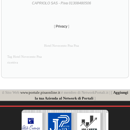
CAPRIOLO SAS - P.iva 01308480506
[
Privacy
]
Hotel Novecento Pisa Pisa
Tag Hotel Novecento Pisa
ricettiva
il Sito Web
www.portale.pisaonline.it
è membro di NetworkPortali.it | [
Aggiungi
la tua Azienda al Network di Portali
]