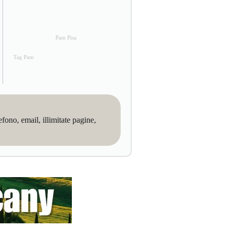
Pam Pisa
Tag Pam
no, email, illimitate pagine,