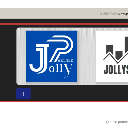
il Sito Web
www.po
❮
Questo portal