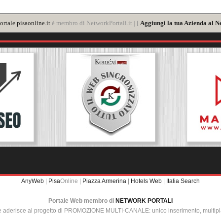
rtale.pisaonline.it
è membro di NetworkPortali.it | [
Aggiungi la tua Azienda al N
AnyWeb
|
Pisa
Online |
Piazza Armerina
|
Hotels Web
|
Italia Search
Portale Web membro di
NETWORK PORTALI
e aderisce al progetto di PROMOZIONE MULTI-CANALE: unico inserimento, multip