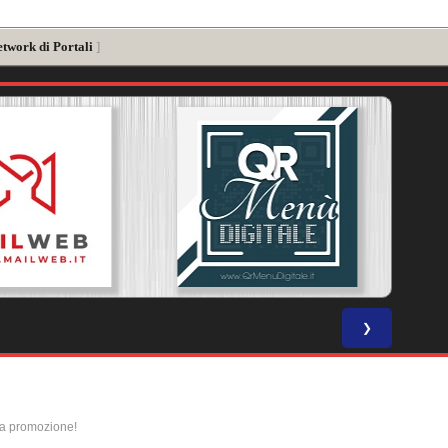
etwork di Portali
]
❯
la promozione!