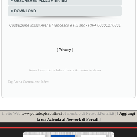
GESCHEHEN Piazza Armerina
DOWNLOAD
Costruzione Infissi Arena Francesco e F.lli snc - P.IVA 00601270861
[
Privacy
]
Arena Costruzione Infissi Piazza Armerina telefono
Tag Arena Costruzione Infissi
il Sito Web
www.portale.pisaonline.it
è membro di NetworkPortali.it | [
Aggiungi
la tua Azienda al Network di Portali
]