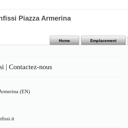
nfissi Piazza Armerina
Home
Emplacement
si | Contactez-nous
 Armerina (EN)
issi.it