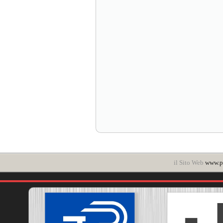
il Sito Web
www.po