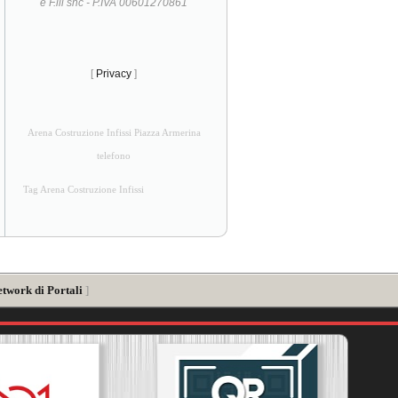
e F.lli snc - P.IVA 00601270861
[
Privacy
]
Arena Costruzione Infissi Piazza Armerina
telefono
Tag Arena Costruzione Infissi
etwork di Portali
]