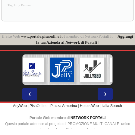
Tag Jolly Partner
il Sito Web
www.portale.pisaonline.it
è membro di NetworkPortali.it | [
Aggiungi
la tua Azienda al Network di Portali
]
❮
❯
AnyWeb
|
Pisa
Online |
Piazza Armerina
|
Hotels Web
|
Italia Search
Portale Web membro di
NETWORK PORTALI
Questo portale aderisce al progetto di PROMOZIONE MULTI-CANALE: unico
inserimento, multipla promozione!