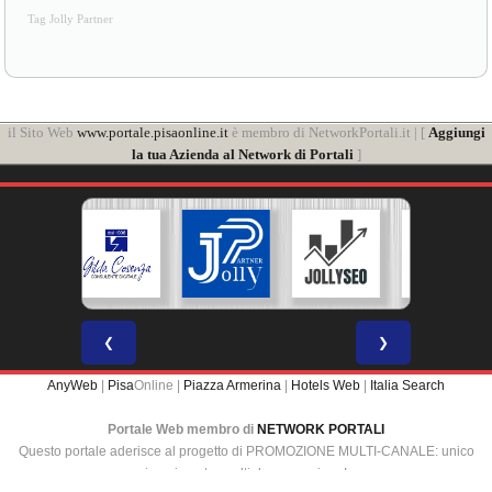
Tag Jolly Partner
il Sito Web
www.portale.pisaonline.it
è membro di NetworkPortali.it | [
Aggiungi
la tua Azienda al Network di Portali
]
❮
❯
AnyWeb
|
Pisa
Online |
Piazza Armerina
|
Hotels Web
|
Italia Search
Portale Web membro di
NETWORK PORTALI
Questo portale aderisce al progetto di PROMOZIONE MULTI-CANALE: unico
inserimento, multipla promozione!