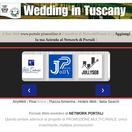
il Sito Web
www.portale.pisaonline.it
è membro di NetworkPortali.it | [
Aggiungi
la tua Azienda al Network di Portali
]
❮
❯
AnyWeb
|
Pisa
Online |
Piazza Armerina
|
Hotels Web
|
Italia Search
Portale Web membro di
NETWORK PORTALI
Questo portale aderisce al progetto di PROMOZIONE MULTI-CANALE: unico
inserimento, multipla promozione!