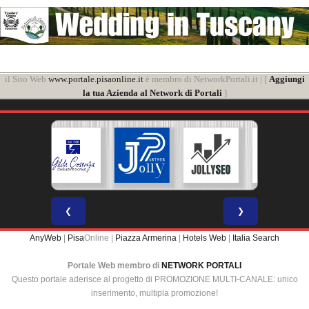
il Sito Web
www.portale.pisaonline.it
è membro di NetworkPortali.it | [
Aggiungi
la tua Azienda al Network di Portali
]
❮
❯
AnyWeb
|
Pisa
Online |
Piazza Armerina
|
Hotels Web
|
Italia Search
Portale Web membro di
NETWORK PORTALI
Questo portale aderisce al progetto di PROMOZIONE MULTI-CANALE: unico
inserimento, multipla promozione!