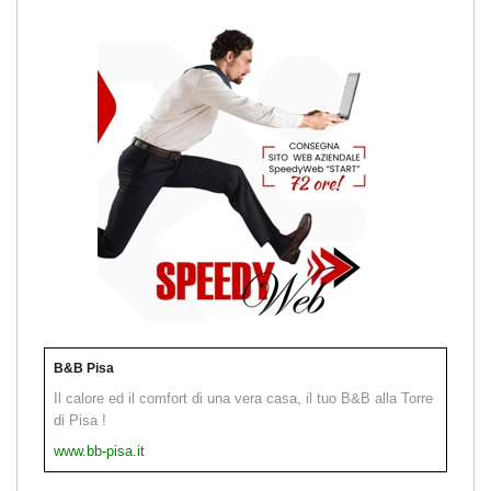
B&B Pisa
Il calore ed il comfort di una vera casa, il tuo B&B alla Torre
di Pisa !
www.bb-pisa.it